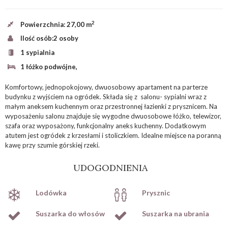
2
Powierzchnia:
27,00 m
Ilość osób:
2 osoby
1 sypialnia
1 łóżko podwójne,
Komfortowy, jednopokojowy, dwuosobowy apartament na parterze
budynku z wyjściem na ogródek. Składa się z salonu- sypialni wraz z
małym aneksem kuchennym oraz przestronnej łazienki z prysznicem. Na
wyposażeniu salonu znajduje się wygodne dwuosobowe łóżko, telewizor,
szafa oraz wyposażony, funkcjonalny aneks kuchenny. Dodatkowym
atutem jest ogródek z krzesłami i stoliczkiem. Idealne miejsce na poranną
kawę przy szumie górskiej rzeki.
UDOGODNIENIA
Lodówka
Prysznic
Suszarka do włosów
Suszarka na ubrania