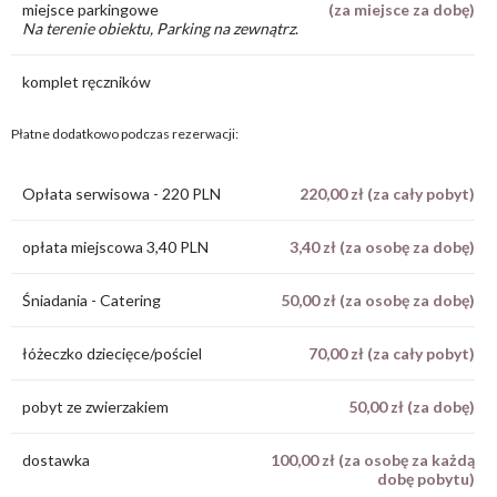
miejsce parkingowe
(za miejsce za dobę)
Na terenie obiektu, Parking na zewnątrz
.
komplet ręczników
Płatne dodatkowo podczas rezerwacji:
Opłata serwisowa - 220 PLN
220,00 zł (za cały pobyt)
opłata miejscowa 3,40 PLN
3,40 zł (za osobę za dobę)
Śniadania - Catering
50,00 zł (za osobę za dobę)
łóżeczko dziecięce/pościel
70,00 zł (za cały pobyt)
pobyt ze zwierzakiem
50,00 zł (za dobę)
dostawka
100,00 zł (za osobę za każdą
dobę pobytu)