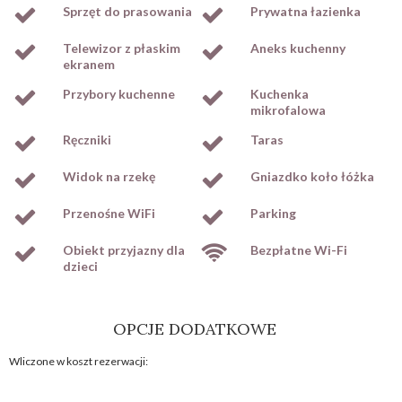
Sprzęt do prasowania
Prywatna łazienka
Telewizor z płaskim
Aneks kuchenny
ekranem
Przybory kuchenne
Kuchenka
mikrofalowa
Ręczniki
Taras
Widok na rzekę
Gniazdko koło łóżka
Przenośne WiFi
Parking
Obiekt przyjazny dla
Bezpłatne Wi-Fi
dzieci
OPCJE DODATKOWE
Wliczone w koszt rezerwacji: