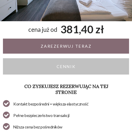
381,40 zł
cena już od
ZAREZERWUJ TERAZ
CENNIK
CO ZYSKUJESZ REZERWUJĄC NA TEJ
STRONIE
Kontakt bezpośredni = większa elastyczność
Pełne bezpieczeństwo transakcji
Niższa cena bez pośredników