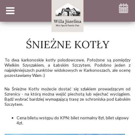
ŚNIEŻNE KOTŁY
To dwa karkonoskie kotły polodowcowe. Położone są pomiędzy
Wielkim Szyszakiem, a Łabskim Szczytem. Podobno jeden z
najpiękniejszych punktów widokowych w Karkonoszach, ale ocenę
pozostawiamy Wam :)
Na Śnieżne Kotły możecie dostać się szlakiem prowadzącym od
Szrenicy - na którą można wejść piechotą lub wjechać wyciągiem.
Bądź wybrać bardziej wymagającą trasę ze schroniska pod Łabskim
Szczytem.
Cena biletu wstępu do KPN: bilet normalny 8zł, bilet ulgowy
4zł.