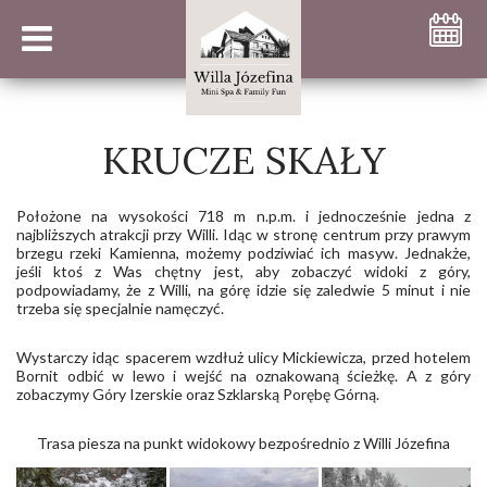
KRUCZE SKAŁY
Położone na wysokości 718 m n.p.m. i jednocześnie jedna z
najbliższych atrakcji przy Willi. Idąc w stronę centrum przy prawym
brzegu rzeki Kamienna, możemy podziwiać ich masyw. Jednakże,
jeśli ktoś z Was chętny jest, aby zobaczyć widoki z góry,
podpowiadamy, że z Willi, na górę idzie się zaledwie 5 minut i nie
trzeba się specjalnie namęczyć.
Wystarczy idąc spacerem wzdłuż ulicy Mickiewicza, przed hotelem
Bornit odbić w lewo i wejść na oznakowaną ścieżkę. A z góry
zobaczymy Góry Izerskie oraz Szklarską Porębę Górną.
Trasa piesza na punkt widokowy bezpośrednio z Willi Józefina