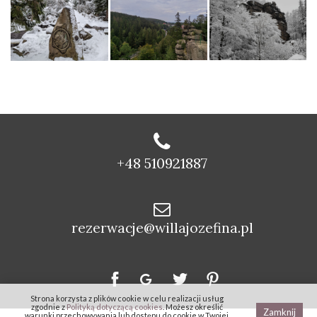
+48 510921887
rezerwacje@willajozefina.pl
Strona korzysta z plików cookie w celu realizacji usług
zgodnie z
Polityką dotyczącą cookies
. Możesz określić
Zamknij
warunki przechowywania lub dostępu do cookie w Twojej