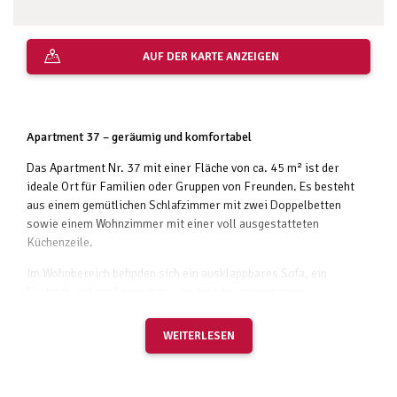
AUF DER KARTE ANZEIGEN
Apartment 37 – geräumig und komfortabel
Das Apartment Nr. 37 mit einer Fläche von ca. 45 m² ist der
ideale Ort für Familien oder Gruppen von Freunden. Es besteht
aus einem gemütlichen Schlafzimmer mit zwei Doppelbetten
sowie einem Wohnzimmer mit einer voll ausgestatteten
Küchenzeile.
Im Wohnbereich befinden sich ein ausklappbares Sofa, ein
Esstisch und ein Fernseher – perfekt für gemeinsame
Entspannung und gesellige Abende.
WEITERLESEN
Das moderne Badezimmer verfügt über eine Dusche und ein
praktisches Doppelwaschbecken, was auch bei mehreren Gästen
für zusätzlichen Komfort sorgt.